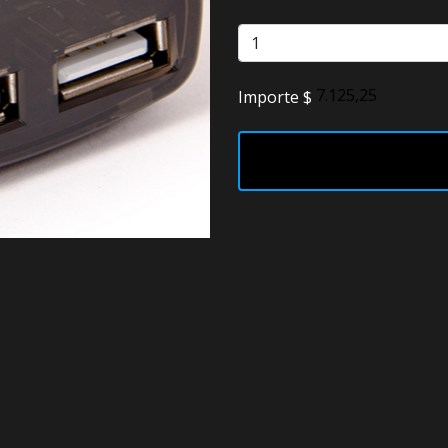
Faros
Lámparas
Importe $
LED