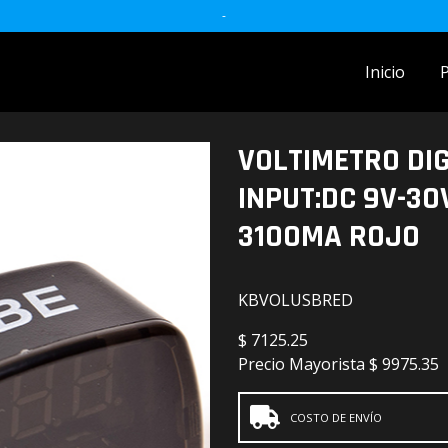
-
Inicio
ACCESORIOS MOTO
VOLTIMETRO DIG
accesorios para celulares
INPUT:DC 9V-30
Accesorios y herramientas
3100MA ROJO
Audio
KBVOLUSBRED
Barras
$
7125.25
Detailing
Precio Mayorista
$ 9975.35
Electrónica
COSTO DE ENVÍO
Escobillas