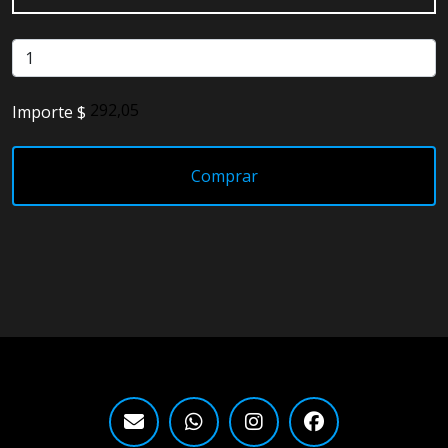
Detailing
Electrónica
Importe $
Escobillas
Faros
Comprar
Lámparas
LED