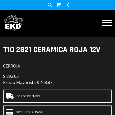
Inicio
T10 2821 CERAMICA ROJA 12V
Productos
CERROJA
ACCESORIOS MOTO
KIT LED
$
292.05
accesorios para celulares
Precio Mayorista
$ 408.87
Lista de Precios
Accesorios y herramientas
COSTO DE ENVÍO
Audio
OPCIONES DE PAGO.
Barras