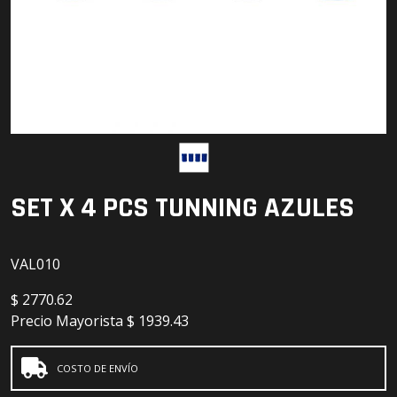
Detailing
Electrónica
Escobillas
Faros
Lámparas
SET X 4 PCS TUNNING AZULES
LED
VAL010
$
2770.62
Precio Mayorista
$ 1939.43
COSTO DE ENVÍO