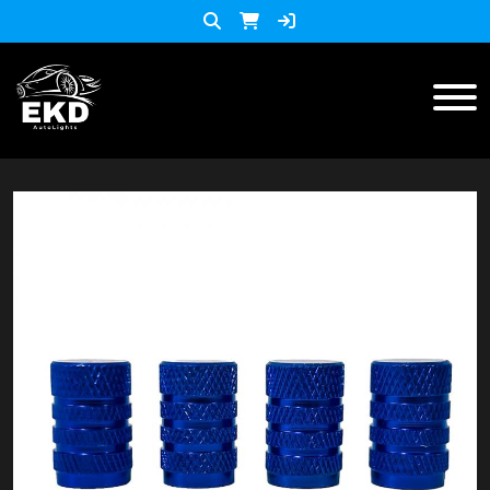
Inicio
Productos
ACCESORIOS MOTO
KIT LED
accesorios para celulares
Lista de Precios
Accesorios y herramientas
Audio
Barras