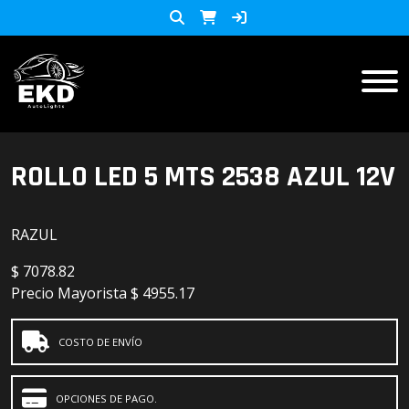
Inicio
ROLLO LED 5 MTS 2538 AZUL 12V
Productos
RAZUL
ACCESORIOS MOTO
KIT LED
$
7078.82
accesorios para celulares
Precio Mayorista
$ 4955.17
Lista de Precios
Accesorios y herramientas
COSTO DE ENVÍO
Audio
OPCIONES DE PAGO.
Barras