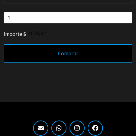
Detailing
Electrónica
Importe $
Escobillas
Faros
Comprar
Lámparas
LED