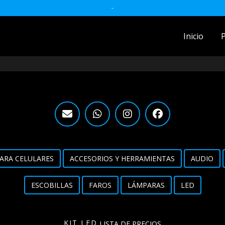
-
Inicio
ACCESORIOS MOTO
accesorios para celulares
Accesorios y herramientas
Audio
Barras
ARA CELULARES
ACCESORIOS Y HERRAMIENTAS
AUDIO
Detailing
ESCOBILLAS
FAROS
LÁMPARAS
LED
Electrónica
Escobillas
KIT LED
LISTA DE PRECIOS