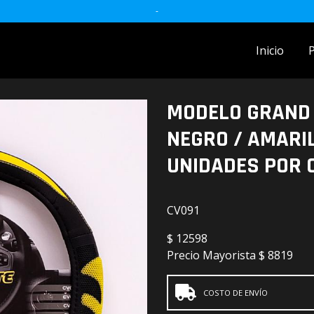
-
Inicio
ACCESORIOS MOTO
MODELO GRAND 
accesorios para celulares
NEGRO / AMARIL
Accesorios y herramientas
UNIDADES POR 
Audio
CV091
Barras
$
12598
Detailing
Precio Mayorista
$ 8819
Electrónica
COSTO DE ENVÍO
Escobillas