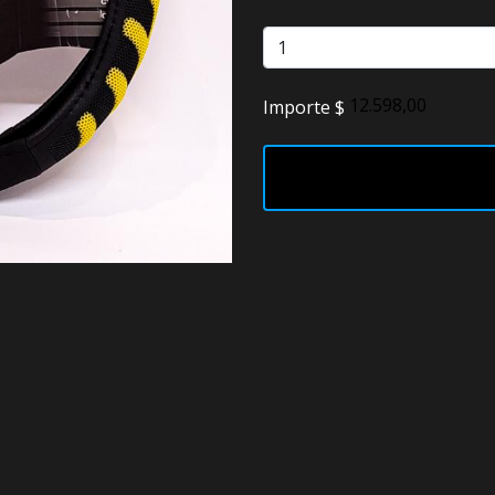
Faros
Lámparas
Importe $
LED