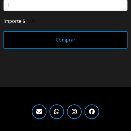
Detailing
Importe $
Electrónica
Escobillas
Comprar
Faros
Lámparas
LED