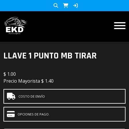
Inicio
LLAVE 1 PUNTO MB TIRAR
Productos
$
1.00
ACCESORIOS MOTO
Precio Mayorista
$ 1.40
KIT LED
accesorios para celulares
COSTO DE ENVÍO
Lista de Precios
Accesorios y herramientas
OPCIONES DE PAGO.
Audio
Barras