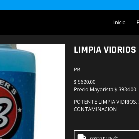
-
Inicio
ACCESORIOS MOTO
LIMPIA VIDRIOS
accesorios para celulares
Accesorios y herramientas
PB
Audio
$
5620.00
Precio Mayorista
$ 3934.00
Barras
POTENTE LIMPIA VIDRIOS, 
Detailing
CONTAMINACION
Electrónica
Escobillas
COSTO DE ENVÍO