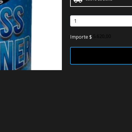
Faros
Lámparas
LED
Importe $