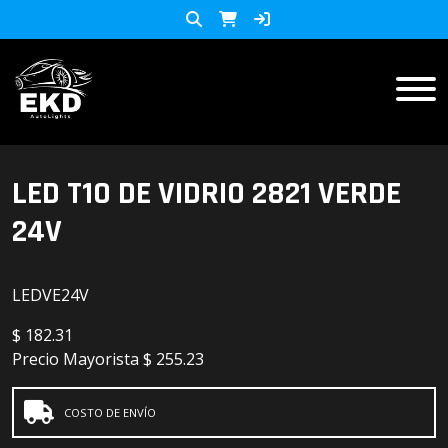
Inicio
LED T10 DE VIDRIO 2821 VERDE
24V
Productos
ACCESORIOS MOTO
KIT LED
LEDVE24V
accesorios para celulares
$
182.31
Lista de Precios
Precio Mayorista
$ 255.23
Accesorios y herramientas
Audio
COSTO DE ENVÍO
Barras