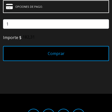
OPCIONES DE PAGO.
Detailing
Electrónica
Escobillas
Importe $
Faros
Lámparas
Comprar
LED