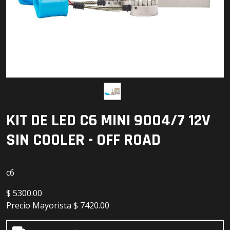
Detailing
Electrónica
Escobillas
Faros
Lámparas
KIT DE LED C6 MINI 9004/7 12V
LED
SIN COOLER - OFF ROAD
c6
$
5300.00
Precio Mayorista
$ 7420.00