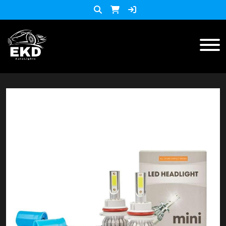
Inicio
Productos
ACCESORIOS MOTO
KIT LED
accesorios para celulares
Lista de Precios
Accesorios y herramientas
Audio
Barras