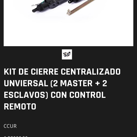
Detailing
Electrónica
Escobillas
Faros
Lámparas
KIT DE CIERRE CENTRALIZADO
LED
UNVIERSAL (2 MASTER + 2
ESCLAVOS) CON CONTROL
REMOTO
CCUR