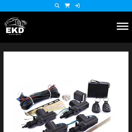
Inicio
Productos
ACCESORIOS MOTO
KIT LED
accesorios para celulares
Lista de Precios
Accesorios y herramientas
Audio
Barras