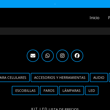
-
Inicio
ACCESORIOS MOTO
accesorios para celulares
Accesorios y herramientas
Audio
Barras
ARA CELULARES
ACCESORIOS Y HERRAMIENTAS
AUDIO
Detailing
ESCOBILLAS
FAROS
LÁMPARAS
LED
Electrónica
Escobillas
KIT LED
LISTA DE PRECIOS