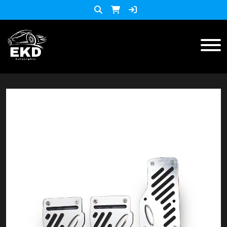
Inicio
Productos
ACCESORIOS MOTO
KIT LED
accesorios para celulares
Lista de Precios
Accesorios y herramientas
Audio
Barras