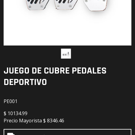
Detailing
Electrónica
Escobillas
Faros
Lámparas
JUEGO DE CUBRE PEDALES
LED
DEPORTIVO
PE001
$
10134.99
Precio Mayorista
$ 8346.46