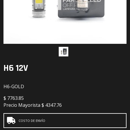
Detailing
Electrónica
Escobillas
Faros
Lámparas
H6 12V
LED
H6-GOLD
$
7763.85
Precio Mayorista
$ 4347.76
COSTO DE ENVÍO