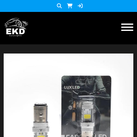
Inicio
Productos
ACCESORIOS MOTO
KIT LED
accesorios para celulares
Lista de Precios
Accesorios y herramientas
Audio
Barras