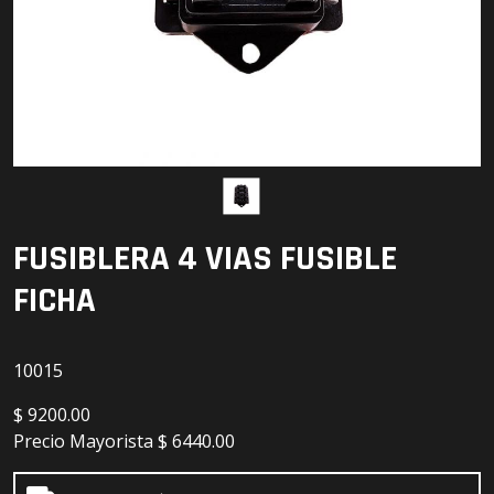
Detailing
Electrónica
Escobillas
Faros
Lámparas
FUSIBLERA 4 VIAS FUSIBLE
LED
FICHA
10015
$
9200.00
Precio Mayorista
$ 6440.00