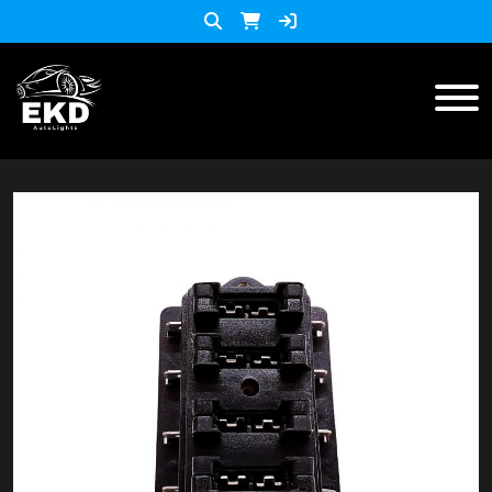
Inicio
Productos
ACCESORIOS MOTO
KIT LED
accesorios para celulares
Lista de Precios
Accesorios y herramientas
Audio
Barras