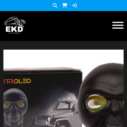
Inicio
Productos
ACCESORIOS MOTO
KIT LED
accesorios para celulares
Lista de Precios
Accesorios y herramientas
Audio
Barras