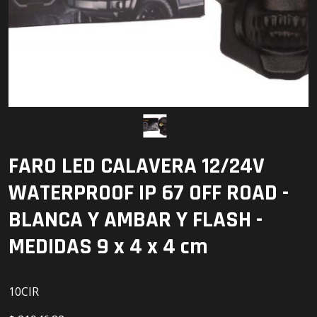
Detailing
Electrónica
Escobillas
Faros
Lámparas
FARO LED CALAVERA 12/24V
LED
WATERPROOF IP 67 OFF ROAD -
BLANCA Y AMBAR Y FLASH -
MEDIDAS 9 x 4 x 4 cm
10CIR