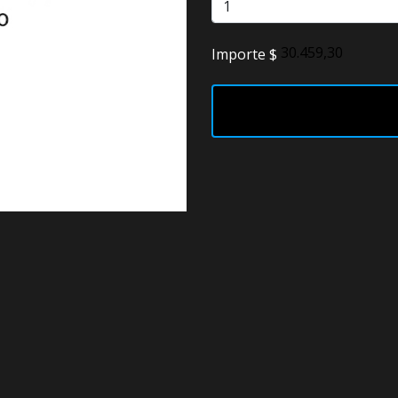
Faros
Importe $
Lámparas
LED