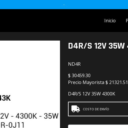
-
Inicio
ACCESORIOS MOTO
D4R/S 12V 35W
accesorios para celulares
Accesorios y herramientas
ND4R
Audio
$
30459.30
Precio Mayorista
$ 21321.51
Barras
D4R/S 12V 35W 4300K
Detailing
Electrónica
COSTO DE ENVÍO
Escobillas