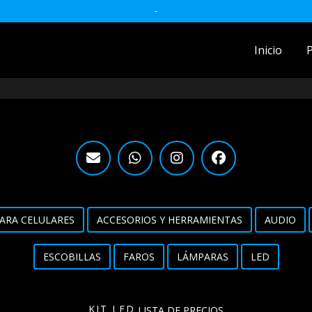
-
Inicio
ACCESORIOS MOTO
accesorios para celulares
Accesorios y herramientas
Audio
Barras
ARA CELULARES
ACCESORIOS Y HERRAMIENTAS
AUDIO
Detailing
ESCOBILLAS
FAROS
LÁMPARAS
LED
Electrónica
Escobillas
KIT LED
LISTA DE PRECIOS