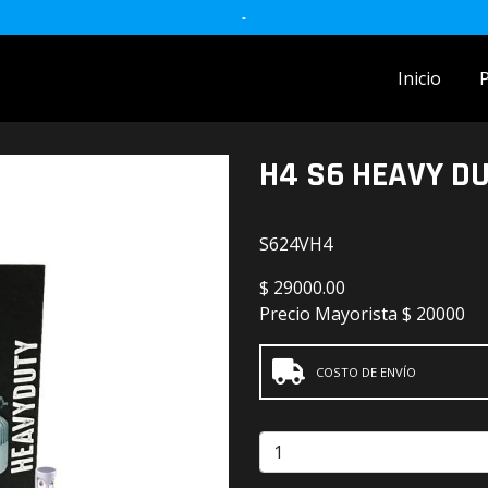
-
Inicio
ACCESORIOS MOTO
H4 S6 HEAVY DU
accesorios para celulares
Accesorios y herramientas
S624VH4
Audio
$
29000.00
Precio Mayorista
$ 20000
Barras
Detailing
COSTO DE ENVÍO
Electrónica
Escobillas