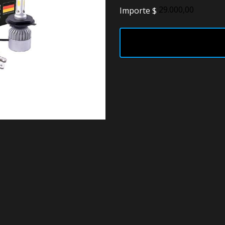
Importe $
Faros
Lámparas
LED