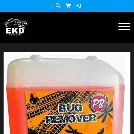
Inicio
Productos
ACCESORIOS MOTO
KIT LED
accesorios para celulares
Lista de Precios
Accesorios y herramientas
Audio
Barras