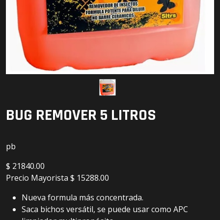
Detailing
Electrónica
Escobillas
Faros
Lámparas
BUG REMOVER 5 LITROS
LED
pb
$
21840.00
Precio Mayorista
$ 15288.00
Nueva formula más concentrada.
Saca bichos versátil, se puede usar como APC