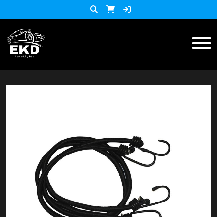
Inicio
Productos
ACCESORIOS MOTO
KIT LED
accesorios para celulares
Lista de Precios
Accesorios y herramientas
Audio
Barras