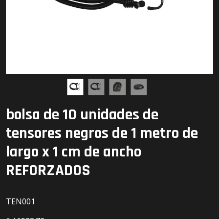
Detailing
Electrónica
Escobillas
Faros
Lámparas
bolsa de 10 unidades de
LED
tensores negros de 1 metro de
largo x 1 cm de ancho
REFORZADOS
TEN001