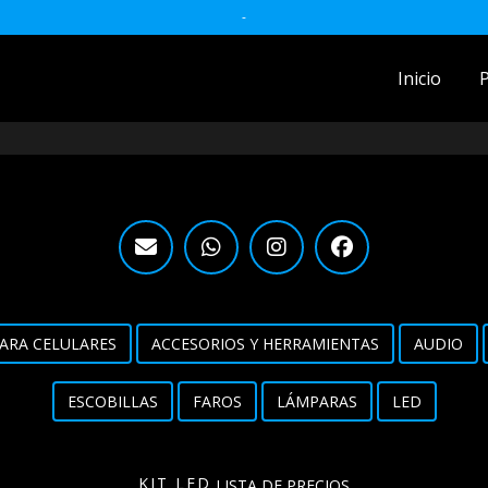
-
Inicio
ACCESORIOS MOTO
accesorios para celulares
Accesorios y herramientas
Audio
Barras
ARA CELULARES
ACCESORIOS Y HERRAMIENTAS
AUDIO
Detailing
ESCOBILLAS
FAROS
LÁMPARAS
LED
Electrónica
Escobillas
KIT LED
LISTA DE PRECIOS