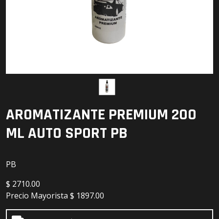
Detailing
Electrónica
Escobillas
Faros
Lámparas
AROMATIZANTE PREMIUM 200
LED
ML AUTO SPORT PB
PB
$
2710.00
Precio Mayorista
$ 1897.00