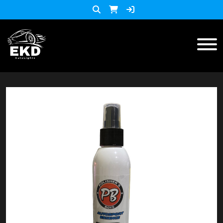
Inicio
Productos
ACCESORIOS MOTO
KIT LED
accesorios para celulares
Lista de Precios
Accesorios y herramientas
Audio
Barras