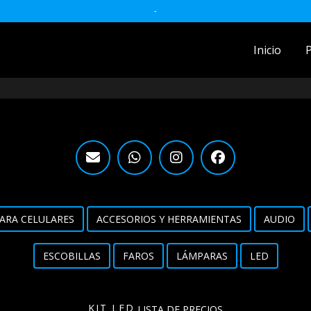
-
Inicio
ACCESORIOS MOTO
accesorios para celulares
Accesorios y herramientas
Audio
Barras
ARA CELULARES
ACCESORIOS Y HERRAMIENTAS
AUDIO
Detailing
ESCOBILLAS
FAROS
LÁMPARAS
LED
Electrónica
Escobillas
KIT LED
LISTA DE PRECIOS