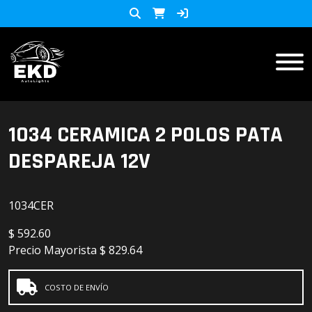
Inicio
1034 CERAMICA 2 POLOS PATA
DESPAREJA 12V
Productos
ACCESORIOS MOTO
KIT LED
1034CER
accesorios para celulares
$
592.60
Lista de Precios
Precio Mayorista
$ 829.64
Accesorios y herramientas
Audio
COSTO DE ENVÍO
Barras