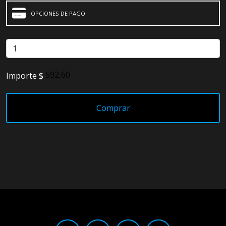
OPCIONES DE PAGO.
Detailing
Electrónica
Escobillas
Importe $
Faros
Lámparas
Comprar
LED