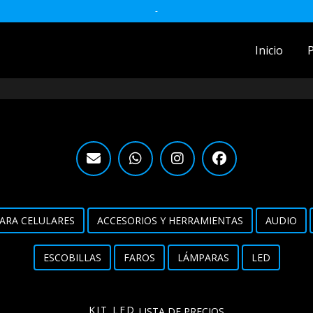
-
Inicio
ACCESORIOS MOTO
accesorios para celulares
Accesorios y herramientas
Audio
Barras
ARA CELULARES
ACCESORIOS Y HERRAMIENTAS
AUDIO
Detailing
ESCOBILLAS
FAROS
LÁMPARAS
LED
Electrónica
Escobillas
KIT LED
LISTA DE PRECIOS