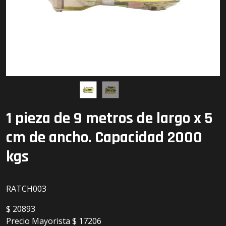
Detailing
Electrónica
Escobillas
Faros
Lámparas
1 pieza de 9 metros de largo x 5
LED
cm de ancho. Capacidad 2000
kgs
RATCH003
$
20893
Precio Mayorista
$ 17206