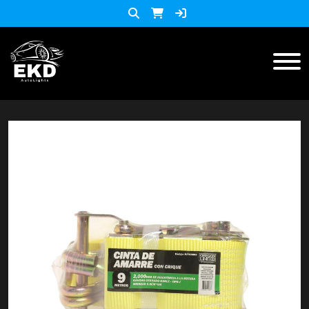
Inicio
Productos
ACCESORIOS MOTO
KIT LED
accesorios para celulares
Lista de Precios
Accesorios y herramientas
Audio
Barras